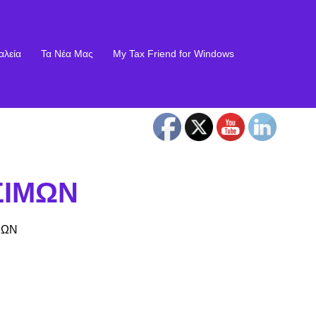
αλεία
Τα Νέα Μας
My Tax Friend for Windows
ΣΙΜΩΝ
ΜΩΝ